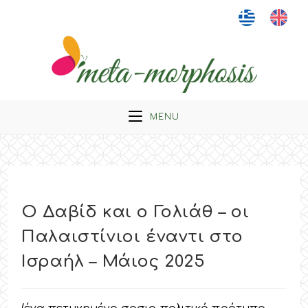
Skip
to
content
MENU
Ο Δαβίδ και ο Γολιάθ – οι
Παλαιστίνιοι έναντι στο
Ισραήλ – Mάιος 2025