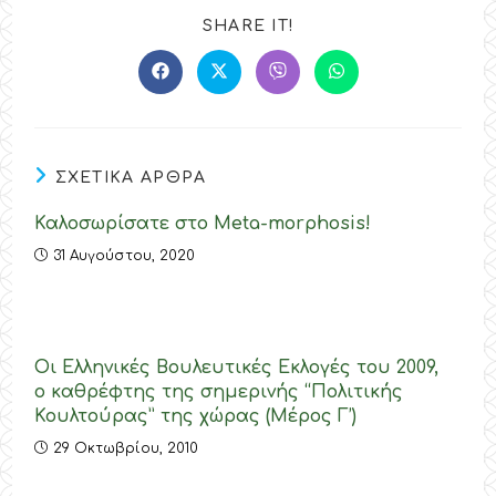
SHARE
SHARE IT!
THIS
CONTENT
Opens
Opens
Opens
Opens
in
in
in
in
a
a
a
a
new
new
new
new
window
window
window
window
ΣΧΕΤΙΚΑ ΑΡΘΡΑ
Καλοσωρίσατε στο Meta-morphosis!
31 Αυγούστου, 2020
Οι Ελληνικές Βουλευτικές Εκλογές του 2009,
ο καθρέφτης της σημερινής “Πολιτικής
Κουλτούρας” της χώρας (Μέρος Γ’)
29 Οκτωβρίου, 2010