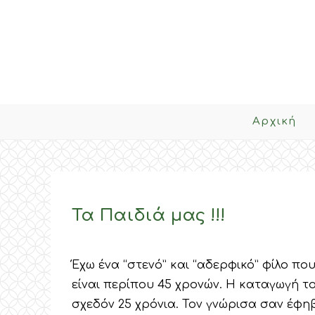
Skip
to
content
Αρχική
Τα Παιδιά μας !!!
Έχω ένα “στενό” και “αδερφικό” φίλο πο
είναι περίπου 45 χρονών. Η καταγωγή το
σχεδόν 25 χρόνια. Τον γνώρισα σαν έφηβ