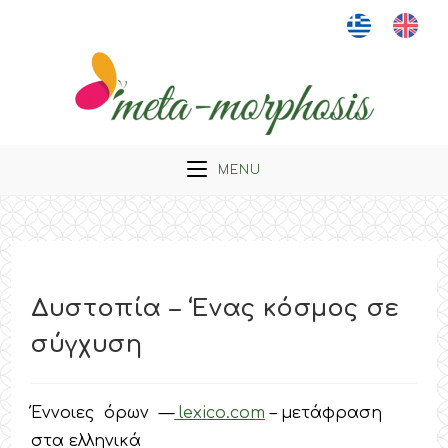
Skip
to
content
MENU
Δυστοπία – ‘Ενας κόσμος σε
σύγχυση
Έννοιες όρων —
lexico.com
– μετάφραση
στα ελληνικά