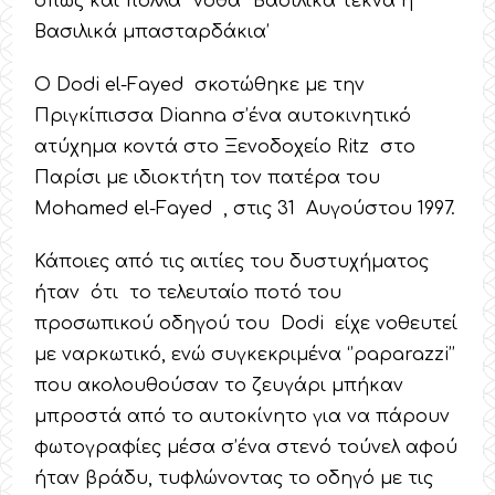
όπως και πολλά ‘’νόθα’’ Βασιλικά τέκνα ή
Βασιλικά μπασταρδάκια’
Ο Dodi el-Fayed σκοτώθηκε με την
Πριγκίπισσα Dianna σ’ένα αυτοκινητικό
ατύχημα κοντά στο Ξενοδοχείο Ritz στο
Παρίσι με ιδιοκτήτη τον πατέρα του
Mohamed el-Fayed , στις 31 Αυγούστου 1997.
Κάποιες από τις αιτίες του δυστυχήματος
ήταν ότι το τελευταίο ποτό του
προσωπικού οδηγού του Dodi είχε νοθευτεί
με ναρκωτικό, ενώ συγκεκριμένα ‘’paparazzi’’
που ακολουθούσαν το ζευγάρι μπήκαν
μπροστά από το αυτοκίνητο για να πάρουν
φωτογραφίες μέσα σ’ένα στενό τούνελ αφού
ήταν βράδυ, τυφλώνοντας το οδηγό με τις