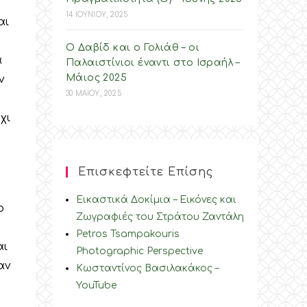
14 ΙΟΥΝΙΟΥ, 2025
αι
Ο Δαβίδ και ο Γολιάθ – οι
α
Παλαιστίνιοι έναντι στο Ισραήλ –
Mάιος 2025
ν
30 ΜΑΪΟΥ, 2025
χι
Επισκεφτείτε Επίσης
Εικαστικά Δοκίμια – Εικόνες και
ο
Ζωγραφιές του Στράτου Ζαντάλη
Petros Tsampakouris
αι
Photographic Perspective
αν
Κωσταντίνος Βασιλακάκος –
YouTube