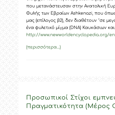
που μετανάστευσαν στην Ανατολική Ευρ
Φυλής των Εβραίων Ashkenazi, που όπω
μας (επίλογος β2), δεν διαθέτουν “σε με
ένα φυλετικό μίγμα (DNA) Καυκάσιων και Σ
http://www.newworldencyclopedia.org/en
(περισσότερα…)
Προσωπικοί Στίχοι εμπνε
Πραγματικότητα (Μέρος Ο