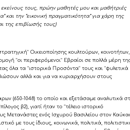
 εκείνους τους, πρώην μαθητές μου και μαθήτριές
α” και την “εικονική πραγματικότητα” για χάρη της
αι της επιβίωσής τους)
τρατηγική” Οικειοποίησης κουλτούρων, κοινοτήτων,
ρμογή “οι περιφερόμενοι” Εβραίοι σε πολλά μέρη τη
τας όλα τα “ιστορικά Προσόντα” τους και “φυλετικά
πιβιώσουν αλλά και για να κυριαρχήσουν στους
ρων (650-1048) το οποίο και εξετάσαμε αναλυτικά σ
λογος β2), γιατί ήταν το “τέλειο ιστορικό
υς Μετανάστες ενός Ισχυρού Βασιλείου στον Καύκα
τικό με τους ίδιους, κοινωνικά, πολιτικά, πολιτιστικ