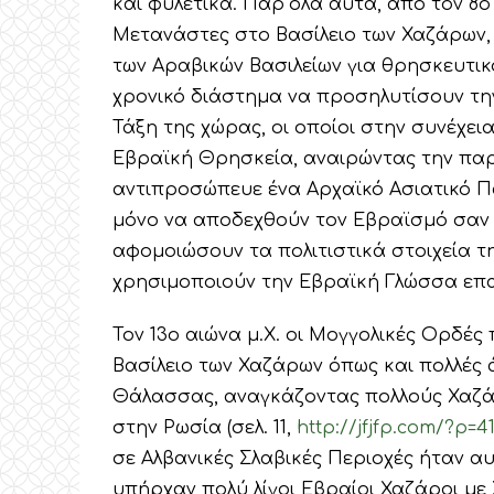
και φυλετικά. Παρ΄όλα αυτά, από τον 8ο
Μετανάστες στο Βασίλειο των Χαζάρων, 
των Αραβικών Βασιλείων για θρησκευτικ
χρονικό διάστημα να προσηλυτίσουν τη
Τάξη της χώρας, οι οποίοι στην συνέχε
Εβραϊκή Θρησκεία, αναιρώντας την παρ
αντιπροσώπευε ένα Αρχαϊκό Ασιατικό Π
μόνο να αποδεχθούν τον Εβραϊσμό σαν 
αφομοιώσουν τα πολιτιστικά στοιχεία 
χρησιμοποιούν την Εβραϊκή Γλώσσα επαγ
Τον 13ο αιώνα μ.Χ. οι Μογγολικές Ορδές
Βασίλειο των Χαζάρων όπως και πολλές
Θάλασσας, αναγκάζοντας πολλούς Χαζά
στην Ρωσία (σελ. 11,
http://jfjfp.com/?p=4
σε Αλβανικές Σλαβικές Περιοχές ήταν αυ
υπήρχαν πολύ λίγοι Εβραίοι Χαζάροι με 