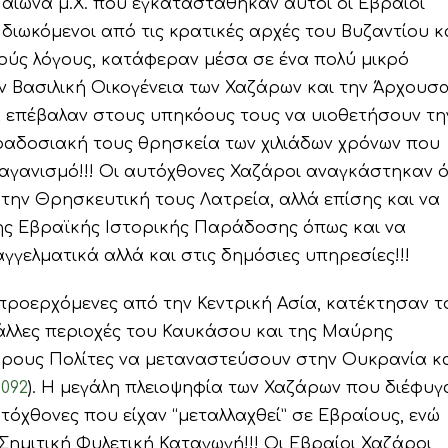
 αιώνα μ.Χ. που εγκαταστάθηκαν αυτοί οι Εβραίοι
διωκόμενοι από τις κρατικές αρχές του Βυζαντίου κ
ούς λόγους, κατάφεραν μέσα σε ένα πολύ μικρό
ν Βασιλική Οικογένεια των Χαζάρων και την Άρχουσ
ια επέβαλαν στους υπηκόους τους να υιοθετήσουν τη
αδοσιακή τους θρησκεία των χιλιάδων χρόνων που
αγανισμό!!! Οι αυτόχθονες Χαζάροι αναγκάστηκαν ό
την Θρησκευτική τους Λατρεία, αλλά επίσης και να
της Εβραϊκής Ιστορικής Παράδοσης όπως και να
γελματικά αλλά και στις δημόσιες υπηρεσίες!!!
 προερχόμενες από την Κεντρική Ασία, κατέκτησαν τ
 άλλες περιοχές του Καυκάσου και της Μαύρης
ρους Πολίτες να μεταναστεύσουν στην Ουκρανία κ
1092
). Η μεγάλη πλειοψηφία των Χαζάρων που διέφυγ
τόχθονες που είχαν “μεταλλαχθεί” σε Εβραίους, ενώ
Σημιτική Φυλετική Καταγωγή!!! Οι Εβραίοι Χαζάροι