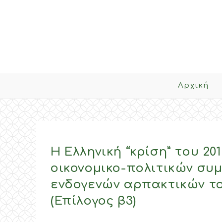
Skip
to
content
Αρχική
Η Ελληνική “κρίση” του 2
οικονομικο-πολιτικών συ
ενδογενών αρπακτικών το
(Επίλογος β3)