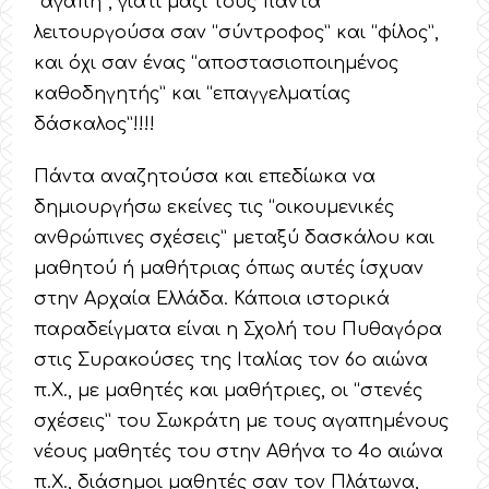
“αγάπη”, γιατί μαζί τους πάντα
λειτουργούσα σαν “σύντροφος” και “φίλος”,
και όχι σαν ένας “αποστασιοποιημένος
καθοδηγητής” και “επαγγελματίας
δάσκαλος”!!!!
Πάντα αναζητούσα και επεδίωκα να
δημιουργήσω εκείνες τις “οικουμενικές
ανθρώπινες σχέσεις” μεταξύ δασκάλου και
μαθητού ή μαθήτριας όπως αυτές ίσχυαν
στην Αρχαία Ελλάδα. Κάποια ιστορικά
παραδείγματα είναι η Σχολή του Πυθαγόρα
στις Συρακούσες της Ιταλίας τον 6ο αιώνα
π.Χ., με μαθητές και μαθήτριες, οι “στενές
σχέσεις” του Σωκράτη με τους αγαπημένους
νέους μαθητές του στην Αθήνα το 4ο αιώνα
π.Χ., διάσημοι μαθητές σαν τον Πλάτωνα,