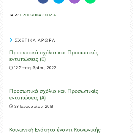
in
in
in
in
a
a
a
a
new
new
new
new
TAGS
:
ΠΡΟΣΩΠΙΚΑ ΣΧΟΛΙΑ
window
window
window
window
ΣΧΕΤΙΚΑ ΑΡΘΡΑ
Προσωπικά σχόλια και Προσωπικές
εντυπώσεις (E)
12 Σεπτεμβρίου, 2022
Προσωπικά σχόλια και Προσωπικές
εντυπώσεις (Α)
29 Ιανουαρίου, 2018
Κοινωνική Ενότητα έναντι Κοινωνικής