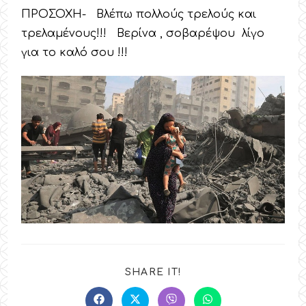
ΠΡΟΣΟΧΗ- Βλέπω πολλούς τρελούς και
τρελαμένους!!! Βερίνα , σοβαρέψου λίγο
για το καλό σου !!!
SHARE
SHARE IT!
THIS
CONTENT
Opens
Opens
Opens
Opens