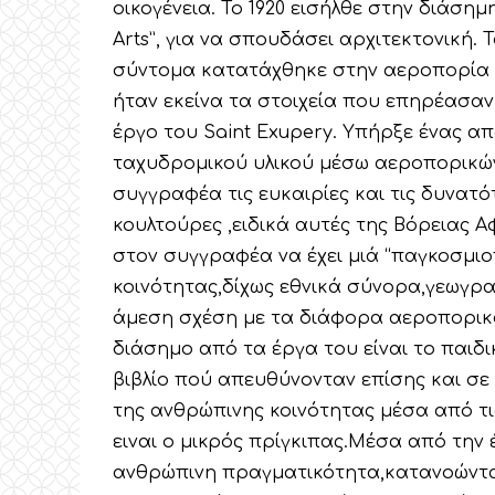
οικογένεια. Το 1920 εισήλθε στην διάσημ
Arts”, για να σπουδάσει αρχιτεκτονική. 
σύντομα κατατάχθηκε στην αεροπορία σ
ήταν εκείνα τα στοιχεία που επηρέασα
έργο του Saint Exupery. Υπήρξε ένας 
ταχυδρομικού υλικού μέσω αεροπορικώ
συγγραφέα τις ευκαιρίες και τις δυνατ
κουλτούρες ,ειδικά αυτές της Βόρειας Α
στον συγγραφέα να έχει μιά “παγκοσμι
κοινότητας,δίχως εθνικά σύνορα,γεωγρα
άμεση σχέση με τα διάφορα αεροπορικά 
διάσημο από τα έργα του είναι το παιδι
βιβλίο πού απευθύνονταν επίσης και σε 
της ανθρώπινης κοινότητας μέσα από τις
ειναι ο μικρός πρίγκιπας.Μέσα από την
ανθρώπινη πραγματικότητα,κατανοώντας