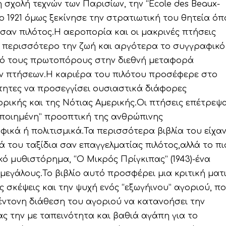
η σχολή τεχνών των Παρισίων, την “Ecole des Beaux-
Το 1921 όμως ξεκίνησε την στρατιωτική του θητεία ό
αν πιλότος.Η αεροπορία και οι μακρινές πτήσεις
ν περισσότερο την ζωή και αργότερα το συγγραφικό
από τους πρωτοπόρους στην διεθνή μεταφορά
ν πτήσεων.Η καριέρα του πιλότου προσέφερε στο
ότητες να προσεγγίσει ουσιαστικά διάφορες
φρικής και της Νότιας Αμερικής.Οι πτήσεις επέτρεψ
οποιημένη” προοπτική της ανθρώπινης
φικά ή πολιτισμικά.Τα περισσότερα βιβλία του είχα
του ταξίδια σαν επαγγελματίας πιλότος,αλλά το πι
κό μυθιστόρημα, “Ο Μικρός Πρίγκιπας” (1943)-ένα
μεγάλους.Το βιβλίο αυτό προσφέρει μια κριτική ματ
 σκέψεις και την ψυχή ενός “εξωγήινου” αγοριού, π
 έντονη διάθεση του αγοριού να κατανοήσει την
 την με ταπεινότητα και βαθιά αγάπη για το