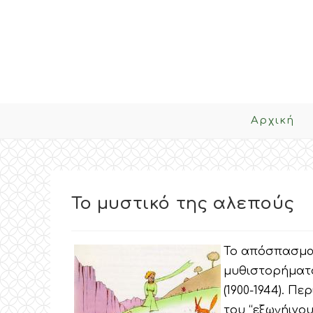
Skip
to
content
Αρχική
Το μυστικό της αλεπούς
Το απόσπασμα 
μυθιστορήματο
(1900-1944). Π
του “εξωγήινου