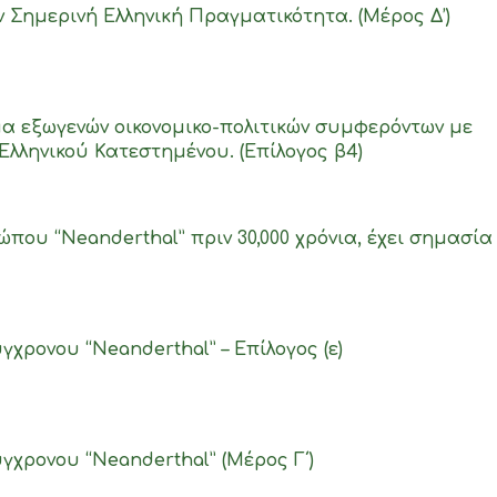
 Σημερινή Ελληνική Πραγματικότητα. (Μέρος Δ’)
ασμα εξωγενών οικονομικο-πολιτικών συμφερόντων με
λληνικού Κατεστημένου. (Επίλογος β4)
που “Neanderthal” πριν 30,000 χρόνια, έχει σημασία
χρονου “Neanderthal” – Επίλογος (ε)
γχρονου “Neanderthal” (Μέρος Γ΄)