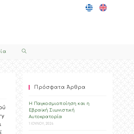
νία
Toggle
Website
Search
Πρόσφατα Άρθρα
Η Παγκοσμιοποίηση και η
ού
Εβραϊκή Σιωνιστική
ry
Αυτοκρατορία
ι
1 ΙΟΥΛΙΟΥ, 2026
ί