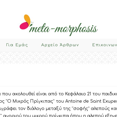
Για Eμάς
Αρχείο Άρθρων
Επικοινω
που ακολουθεί είναι από το Κεφάλαιο 21 του παιδικ
ς “Ο Μικρός Πρίγκιπας” του Antoine de Saint Exupe
εριγράφει τον διάλογο μεταξύ της “σοφής” αλεπούς κα
” αγοριού,του μικρού πρίγκιπα,όπου η αλεπού εξηγε