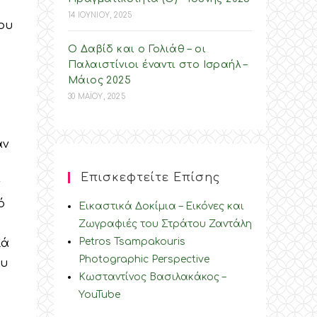
14 ΙΟΥΝΙΟΥ, 2025
που
Ο Δαβίδ και ο Γολιάθ – οι
Παλαιστίνιοι έναντι στο Ισραήλ –
Mάιος 2025
30 ΜΑΪΟΥ, 2025
αν
Επισκεφτείτε Επίσης
ν
ό
Εικαστικά Δοκίμια – Εικόνες και
Ζωγραφιές του Στράτου Ζαντάλη
Petros Tsampakouris
ιά
Photographic Perspective
ου
Κωσταντίνος Βασιλακάκος –
YouTube