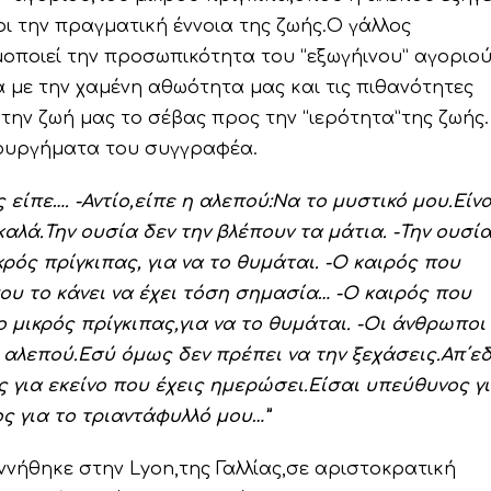
ρι την πραγματική έννοια της ζωής.Ο γάλλος
ποιεί την προσωπικότητα του “εξωγήινου” αγοριο
ά με την χαμένη αθωότητα μας και τις πιθανότητες
ην ζωή μας το σέβας προς την “ιερότητα”της ζωής.
μιουργήματα του συγγραφέα.
ς είπε…. -Αντίο,είπε η αλεπού:Να το μυστικό μου.Είνα
αλά.Την ουσία δεν την βλέπουν τα μάτια. -Την ουσί
κρός πρίγκιπας, για να το θυμάται. -Ο καιρός που
που το κάνει να έχει τόση σημασία… -Ο καιρός που
 μικρός πρίγκιπας,για να το θυμάται. -Οι άνθρωποι
η αλεπού.Εσύ όμως δεν πρέπει να την ξεχάσεις.Απ΄ε
ς για εκείνο που έχεις ημερώσει.Είσαι υπεύθυνος γ
ος για το τριαντάφυλλό μου…”
γεννήθηκε στην Lyon,της Γαλλίας,σε αριστοκρατική