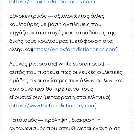
(
https
://
en
.
oxforddictionaries
.
com
)
Εθνοκεντρικός — αξιολογώντας άλλες
κουλτούρες με βάση αντιλήψεις που
πηγάζουν από αρχές και παραδόσεις της
δικής τους κουλτούρας (μετάφραση στα
ελληνικά)(
https
://
en
.
oxforddictionaries
.
com
)
Λευκός ρατσιστής( white supremacist) —
αυτός που πιστεύει πως οι λευκές φυλετικές
ομάδες είναι ανώτερες των άλλων φυλών, και
σαν συνέπεια θα πρέπει να τους
εξουσιάζουν (μετάφραση στα ελληνικά)
(
https
://
www
.
thefreedictionary
.
com
)
Ρατσισμός — πρόληψη , διάκριση, ή
ανταγωνισμός που απευθύνεται ενάντια σε