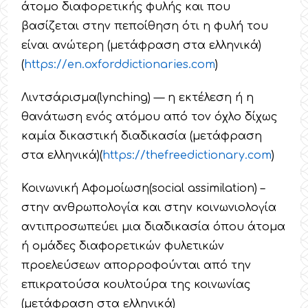
άτομο διαφορετικής φυλής και που
βασίζεται στην πεποίθηση ότι η φυλή του
είναι ανώτερη (μετάφραση στα ελληνικά)
(
https
://
en
.
oxforddictionaries
.
com
)
Λιντσάρισμα(lynching) — η εκτέλεση ή η
θανάτωση ενός ατόμου από τον όχλο δίχως
καμία δικαστική διαδικασία (μετάφραση
στα ελληνικά)(
https
://
thefreedictionary
.
com
)
Κοινωνική Αφομοίωση(social assimilation) –
στην ανθρωπολογία και στην κοινωνιολογία
αντιπροσωπεύει μια διαδικασία όπου άτομα
ή ομάδες διαφορετικών φυλετικών
προελεύσεων απορροφούνται από την
επικρατούσα κουλτούρα της κοινωνίας
(μετάφραση στα ελληνικά)