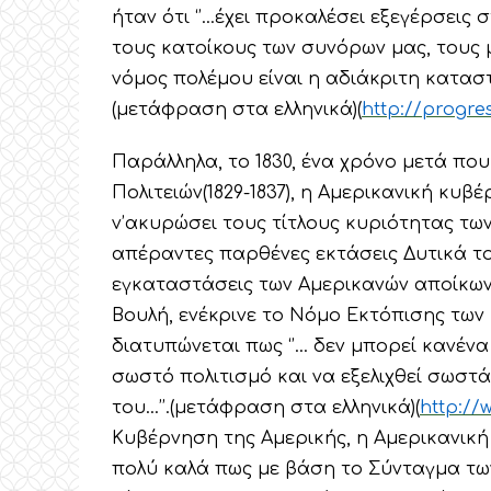
ήταν ότι ‘’…έχει προκαλέσει εξεγέρσεις 
τους κατοίκους των συνόρων μας, τους 
νόμος πολέμου είναι η αδιάκριτη καταστ
(μετάφραση στα ελληνικά)(
http://progres
Παράλληλα, το 1830, ένα χρόνο μετά πο
Πολιτειών(1829-1837), η Αμερικανική κυβ
ν’ακυρώσει τους τίτλους κυριότητας των
απέραντες παρθένες εκτάσεις Δυτικά του
εγκαταστάσεις των Αμερικανών αποίκων.
Βουλή, ενέκρινε το Νόμο Εκτόπισης των Ι
διατυπώνεται πως ‘’… δεν μπορεί κανέν
σωστό πολιτισμό και να εξελιχθεί σωστά
του…’’.(μετάφραση στα ελληνικά)(
http://w
Κυβέρνηση της Αμερικής, η Αμερικανική
πολύ καλά πως με βάση το Σύνταγμα των