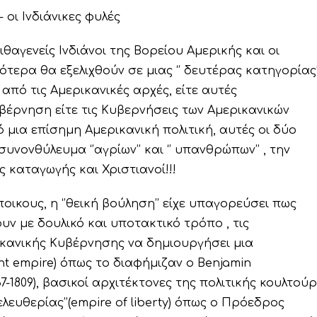
οι Ινδιάνικες φυλές
θαγενείς Ινδιάνοι της Βορείου Αμερικής και οι
ερα θα εξελιχθούν σε μιας ‘’ δευτέρας κατηγορίας’
από τις Αμερικανικές αρχές, είτε αυτές
ρνηση είτε τις Κυβερνήσεις των Αμερικανικών
 μια επίσημη Αμερικανική πολιτική, αυτές οι δύο
νονθύλευμα ‘’αγρίων’’ και ‘’ υπανθρώπων’’ , την
ς καταγωγής και Χριστιανοί!!!
ικους, η ‘’θεική βούληση’’ είχε υπαγορεύσει πως
υν με δουλικό και υποτακτικό τρόπο , τις
κανικής Κυβέρνησης να δημιουργήσει μια
nt empire) όπως το διαφήμιζαν ο Benjamin
737-1809), βασικοί αρχιτέκτονες της πολιτικής κουλτού
ελευθερίας’’(empire of liberty) όπως ο Πρόεδρος