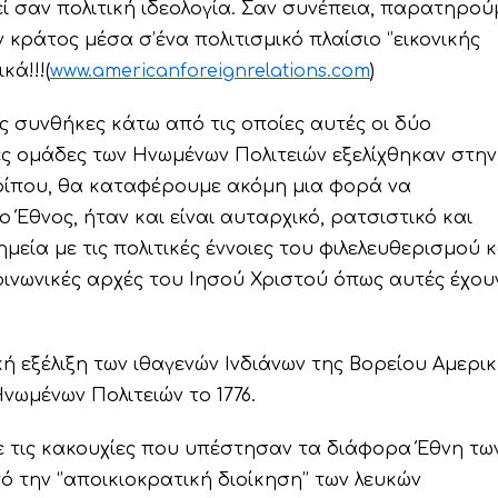
θεί σαν πολιτική ιδεολογία. Σαν συνέπεια, παρατηρού
κράτος μέσα σ’ένα πολιτισμικό πλαίσιο ‘’εικονικής
κά!!!(
www.americanforeignrelations.com
)
ς συνθήκες κάτω από τις οποίες αυτές οι δύο
ές ομάδες των Ηνωμένων Πολιτειών εξελίχθηκαν στην
ερίπου, θα καταφέρουμε ακόμη μια φορά να
 Έθνος, ήταν και είναι αυταρχικό, ρατσιστικό και
ημεία με τις πολιτικές έννοιες του φιλελευθερισμού κ
οινωνικές αρχές του Ιησού Χριστού όπως αυτές έχου
ή εξέλιξη των ιθαγενών Ινδιάνων της Βορείου Αμερι
νωμένων Πολιτειών το 1776.
ε τις κακουχίες που υπέστησαν τα διάφορα Έθνη τω
 την ‘’αποικιοκρατική διοίκηση’’ των λευκών