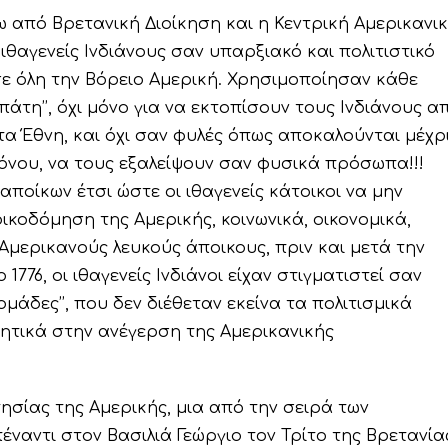
ω από Βρετανική Διοίκηση και η Κεντρική Αμερικανι
αγενείς Ινδιάνους σαν υπαρξιακό και πολιτιστικό
σε όλη την Βόρειο Αμερική. Χρησιμοποίησαν κάθε
 απάτη’’, όχι μόνο για να εκτοπίσουν τους Ινδιάνους α
τα Έθνη, και όχι σαν φυλές όπως αποκαλούνται μέχρ
όνου, να τους εξαλείψουν σαν φυσικά πρόσωπα!!!
ποίκων έτσι ώστε οι ιθαγενείς κάτοικοι να μην
κοδόμηση της Αμερικής, κοινωνικά, οικονομικά,
ς Αμερικανούς λευκούς άποικους, πριν και μετά την
776, οι ιθαγενείς Ινδιάνοι είχαν στιγματιστεί σαν
ς ομάδες’’, που δεν διέθεταν εκείνα τα πολιτισμικά
τικά στην ανέγερση της Αμερικανικής
ησίας της Αμερικής, μια από την σειρά των
ναντι στον Βασιλιά Γεώργιο τον Τρίτο της Βρετανία