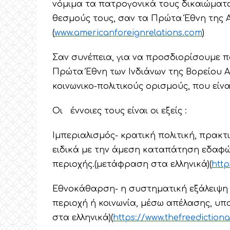
νόμιμα τα πατρογονικά τους δικαιώματα
θεσμούς τους, σαν τα Πρώτα Έθνη της Α
(
www.americanforeignrelations.com
)
Σαν συνέπεια, για να προσδιορίσουμε π
Πρώτα Έθνη των Ινδιάνων της Βορείου 
κοινωνικο-πολιτικούς ορισμούς, που είν
Οι έννοιες τους είναι οι εξείς :
Ιμπεριαλισμός- κρατική πολιτική, πρακτ
ειδικά με την άμεση καταπάτηση εδαφών
περιοχής.(μετάφραση στα ελληνικά)(
http
Εθνοκάθαρση- η συστηματική εξάλειψη 
περιοχή ή κοινωνία, μέσω απέλασης, υ
στα ελληνικά)(
https://www.thefreediction