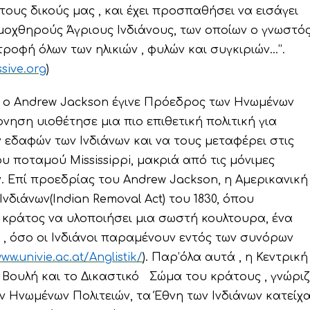
στους δικούς μας , και έχει προσπαθήσει να εισάγει
μοχθηρούς Άγριους Ινδιάνους, των οποίων ο γνωστό
ροφή όλων των ηλικιών , φυλών και συγκιριών…’’.
sive.org
)
υ ο Andrew Jackson έγινε Πρόεδρος των Ηνωμένων
έρνηση υιοθέτησε μια πιο επιθετική πολιτική για
 εδαφών των Ινδιάνων και να τους μεταφέρει στις
 ποταμού Mississippi, μακριά από τις μόνιμες
 Επί προεδρίας του Andrew Jackson, η Αμερικανική
νδιάνων(Indian Removal Act) του 1830, όπου
α κράτος να υλοποιήσει μια σωστή κουλτουρα, ένα
 , όσο οι Ινδιάνοι παραμένουν εντός των συνόρων
ww.univie.ac.at/Anglistik/
). Παρ’όλα αυτά , η Κεντρική
 Βουλή και το Δικαστικό Σώμα του κράτους , γνώρι
 Ηνωμένων Πολιτειών, τα Έθνη των Ινδιάνων κατείχ