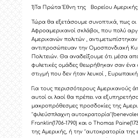
1)Τα Πρώτα Έθνη της Βορείου Αμερικής- 
Τώρα θα εξετάσουμε συνοπτικά, πως οι ι
Αφροαμερικανοί σκλάβοι, που πολύ αργότ
Αμερικανών πολιτών , αντιμετωπίστηκαν 
αντιπροσώπευαν την Ομοσπονδιακή Κυβέ
Πολιτειών. Θα αναδείξουμε ότι μέσα από
φυλετικές ομάδες θεωρήθηκαν σαν ένα συ
στιγμή που δεν ήταν λευκοί , Ευρωπαική
Για τους περισσότερους Αμερικανούς άπο
αυτοί οι λαοί θα πρέπει να εξυπηρετήσο
μακροπρόθεσμες προσδοκίες της Αμερι
‘’φιλεύσπλαχνη αυτοκρατορία’’(benevole
Franklin(1706-1790) και ο Thomas Paine(1
της Αμερικής, ή την ‘’αυτοκρατορία της 