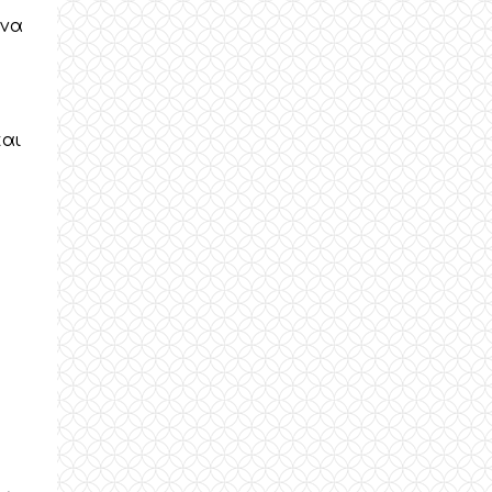
ένα
και