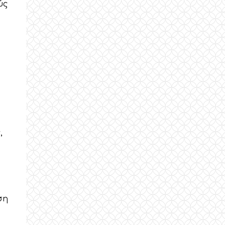
ύς
,
ση