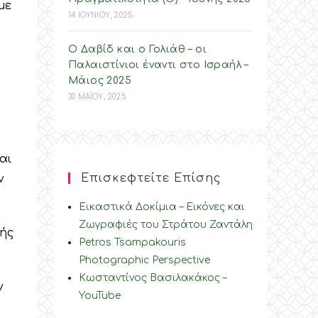
με
14 ΙΟΥΝΙΟΥ, 2025
Ο Δαβίδ και ο Γολιάθ – οι
Παλαιστίνιοι έναντι στο Ισραήλ –
Mάιος 2025
30 ΜΑΪΟΥ, 2025
αι
Επισκεφτείτε Επίσης
ν
Εικαστικά Δοκίμια – Εικόνες και
Ζωγραφιές του Στράτου Ζαντάλη
κής
Petros Tsampakouris
Photographic Perspective
Κωσταντίνος Βασιλακάκος –
ν
YouTube