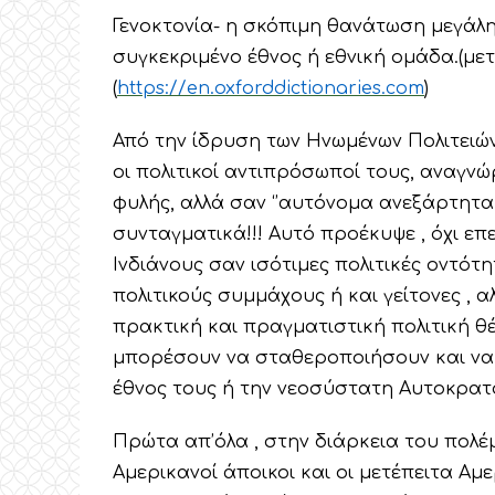
Γενοκτονία- η σκόπιμη θανάτωση μεγάλ
συγκεκριμένο έθνος ή εθνική ομάδα.(με
(
https://en.oxforddictionaries.com
)
Από την ίδρυση των Ηνωμένων Πολιτειών τ
οι πολιτικοί αντιπρόσωποί τους, αναγνώρ
φυλής, αλλά σαν ‘’αυτόνομα ανεξάρτητα έ
συνταγματικά!!! Αυτό προέκυψε , όχι επ
Ινδιάνους σαν ισότιμες πολιτικές οντό
πολιτικούς συμμάχους ή και γείτονες , α
πρακτική και πραγματιστική πολιτική θ
μπορέσουν να σταθεροποιήσουν και να 
έθνος τους ή την νεοσύστατη Αυτοκρατο
Πρώτα απ’όλα , στην διάρκεια του πολέμο
Αμερικανοί άποικοι και οι μετέπειτα Αμε