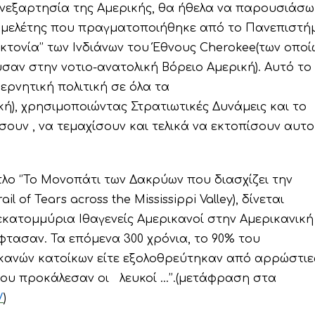
Ανεξαρτησία της Αμερικής, θα ήθελα να παρουσιάσω
 μελέτης που πραγματοποιήθηκε από το Πανεπιστή
νοκτονία’’ των Ινδιάνων του Έθνους Cherokee(των οποί
αν στην νοτιο-ανατολική Βόρειο Αμερική). Αυτό το
ερνητική πολιτική σε όλα τα
ή), χρησιμοποιώντας Στρατιωτικές Δυνάμεις και το
ουν , να τεμαχίσουν και τελικά να εκτοπίσουν αυτ
λο ‘’Το Μονοπάτι των Δακρύων που διασχίζει την
il of Tears across the Mississippi Valley), δίνεται
 εκατομμύρια Ιθαγενείς Αμερικανοί στην Αμερικανική
φτασαν. Τα επόμενα 300 χρόνια, το 90% του
ανών κατοίκων είτε εξολοθρεύτηκαν από αρρώστιες
που προκάλεσαν οι λευκοί …’’.(μετάφραση στα
/
)