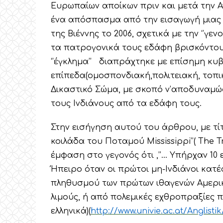
Ευρωπαίων αποίκων πριν και μετά την 
ένα απόσπασμα από την εισαγωγή μιας
της Βιέννης το 2006, σχετικά με την ‘’γε
τα πατρογονικά τους εδάφη βρισκόντουσ
‘’έγκλημα’’ διαπράχτηκε με επίσημη κυβ
επίπεδα(ομοσπονδιακή,πολιτειακή, τοπικ
Δικαστικό Σώμα, με σκοπό ν’αποδυναμώσ
τους Ινδιάνους από τα εδάφη τους.
Στην εισήγηση αυτού του άρθρου, με τίτ
κοιλάδα του Ποταμού Mississippi’’( The Tra
έμφαση στο γεγονός ότι ,’’… Υπήρχαν 10
Ήπειρο όταν οι πρώτοι μη-Ινδιάνοι κατέ
πληθυσμού των πρώτων ιθαγενών Αμερικ
λιμούς, ή από πολεμικές εχθροπραξίες 
ελληνικά)(
http://www.univie.ac.at/Anglistik