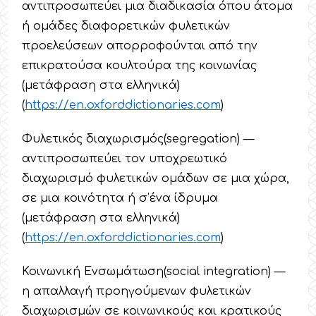
αντιπροσωπεύει μια διαδικασία όπου άτομα
ή ομάδες διαφορετικών φυλετικών
προελεύσεων απορροφούνται από την
επικρατούσα κουλτούρα της κοινωνίας
(μετάφραση στα ελληνικά)
(
https
://
en
.
oxforddictionaries
.
com
)
Φυλετικός διαχωρισμός(segregation) —
αντιπροσωπεύει τον υποχρεωτικό
διαχωρισμό φυλετικών ομάδων σε μια χώρα,
σε μια κοινότητα ή σ’ένα ίδρυμα
(μετάφραση στα ελληνικά)
(
https
://
en
.
oxforddictionaries
.
com
)
Κοινωνική Ενσωμάτωση(social integration) —
η απαλλαγή προηγούμενων φυλετικών
διαχωρισμών σε κοινωνικούς και κρατικούς