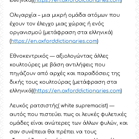
ελληνικά)(
https
://
en
.
oxforddictionaries
.
com
)
Ολιγαρχία – μια μικρή ομάδα ατόμων που
έχουν τον έλεγχο μιας χώρας ή ενός
οργανισμού (μετάφραση στα ελληνικά)
(
https
://
en
.
oxforddictionaries
.
com
)
Εθνοκεντρικός — αξιολογώντας άλλες
κουλτούρες με βάση αντιλήψεις που
πηγάζουν από αρχές και παραδόσεις της
δικής τους κουλτούρας (μετάφραση στα
ελληνικά)(
https
://
en
.
oxforddictionaries
.
com
)
Λευκός ρατσιστής( white supremacist) —
αυτός που πιστεύει πως οι λευκές φυλετικές
ομάδες είναι ανώτερες των άλλων φυλών, και
σαν συνέπεια θα πρέπει να τους