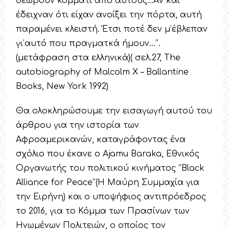
θεωρούν κομμάτι από αυτούς…Άν και
έδειχναν ότι είχαν ανοίξει την πόρτα, αυτή
παραμένει κλειστή. Έτσι ποτέ δεν μ’έβλεπαν
γι’αυτό που πραγματκά ήμουν…’’.
(μετάφραση στα ελληνικά)( σελ.27, The
autobiography of Malcolm X – Ballantine
Books, New York 1992)
Θα ολοκληρώσουμε την εισαγωγή αυτού του
άρθρου για την ιστορία των
Αφροαμερικανών, καταγράφοντας ένα
σχόλιο που έκανε ο Ajamu Baraka, Εθνικός
Οργανωτής του πολιτικού κινήματος ‘’Black
Alliance for Peace’’(Η Μαύρη Συμμαχία για
την Ειρήνη) και ο υποψήφιος αντιπρόεδρος
το 2016, για το Κόμμα των Πρασίνων των
Ηνωμένων Πολιτειών, ο οποίος τον