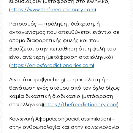
εξουσιάζουν (μετάφραση στα ελληνικά)
(
https
://
www
.
thefreedictionary
.
com
)
Ρατσισμός — πρόληψη , διάκριση, ή
ανταγωνισμός που απευθύνεται ενάντια σε
άτομο διαφορετικής φυλής και που
βασίζεται στην πεποίθηση ότι η φυλή του
είναι ανώτερη (μετάφραση στα ελληνικά)
(
https
://
en
.
oxforddictionaries
.
com
)
Λιντσάρισμα(lynching) — η εκτέλεση ή η
θανάτωση ενός ατόμου από τον όχλο δίχως
καμία δικαστική διαδικασία (μετάφραση
στα ελληνικά)(
https
://
thefreedictionary
.
com
)
Κοινωνική Αφομοίωση(social assimilation) –
στην ανθρωπολογία και στην κοινωνιολογία