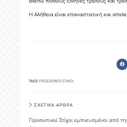
Βλέπω πολλούς Έλληνες τρελούς και τρελ
Η Αλήθεια είναι επαναστατική και απελε
O
in
a
ne
TAGS
:
ΠΡΟΣΩΠΙΚΟΙ ΣΤΙΧΟΙ
wi
ΣΧΕΤΙΚΑ ΑΡΘΡΑ
Προσωπικοί Στίχοι εμπνευσμένοι από τη