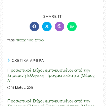
SHARE
SHARE IT!
THIS
CONTENT
Opens
Opens
Opens
Opens
in
in
in
in
a
a
a
a
new
new
new
new
TAGS
:
ΠΡΟΣΩΠΙΚΟΙ ΣΤΙΧΟΙ
window
window
window
window
ΣΧΕΤΙΚΑ ΑΡΘΡΑ
Προσωπικοί Στίχοι εμπνευσμένοι από την
Σημερινή Ελληνική Πραγματικότητα (Μέρος
Λ’)
16 Μαΐου, 2016
Προσωπικοί Στίχοι εμπνευσμένοι από την