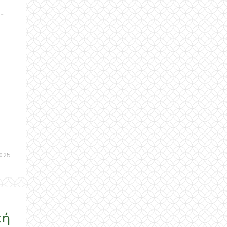
-
2025
κή