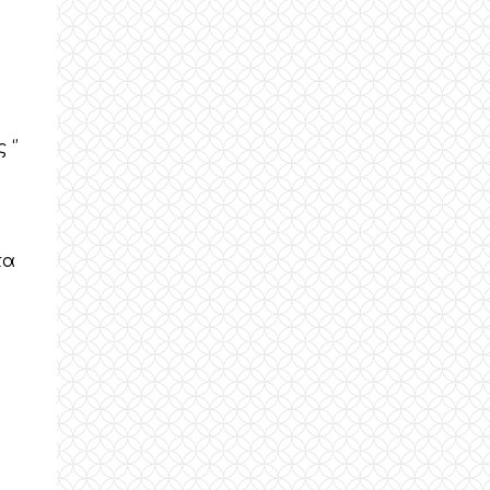
‘’
τα