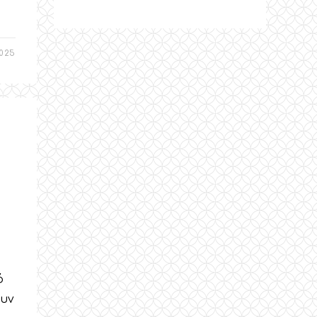
025
ό
ουν