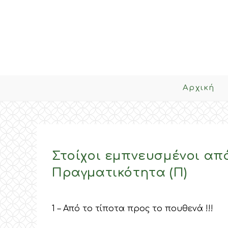
Skip
to
content
Αρχική
Στοίχοι εμπνευσμένοι από
Πραγματικότητα (Π)
1 – Από το τίποτα προς το πουθενά !!!