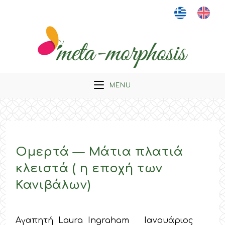
Skip
to
content
MENU
Ομερτά — Μάτια πλατιά
κλειστά ( η εποχή των
Κανιβάλων)
Αγαπητή Laura Ingraham Ιανουάριος