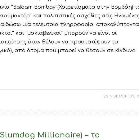
ινία “Salaam Bombay”(Χαιρετίσματα στην Βομβάη) τ
τοκιουμαντέρ” και πολιτιστικές ασχολίες στις Ηνωμένε
α να δώσω μιά τελευταία πληροφορία, αποκαλύπτοντα
τοι” και “μακιαβελικοί” μπορούν να είναι οι
μιοποίησης όταν θέλουν να προστατέψουν τα
γικά), από άτομα που μπορεί να θέσουν σε κίνδυνο
22 ΝΟΕΜΒΡΙΟΥ, 2
Slumdog Millionaire) – το