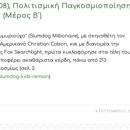
08), Πολιτισμική Παγκοσμιοποίηση
 (Μέρος Β΄)
μυριούχο” (Slumdog Millionaire), με σκηνοθέτη τον
μερικανό Christian Colson, και με διανομέα την
ς Fox Searchlight, πρώτα κυκλοφόρησε στα τέλη το
χε αποφέρει ακαθάριστα κέρδη, πάνω από 213
σμίως (σελ. 2.
slumdog-kids-remain
)
4 ΣΕΠΤΕΜΒΡΙΟΥ, 2