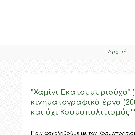
Skip
to
content
Αρχική
“Χαμίνι Εκατομμυριούχο” (
κινηματογραφικό έργο (20
και όχι Κοσμοπολιτισμός**
Πρίν ασχοληθούμε με τον Κοσμοπολιτισμ