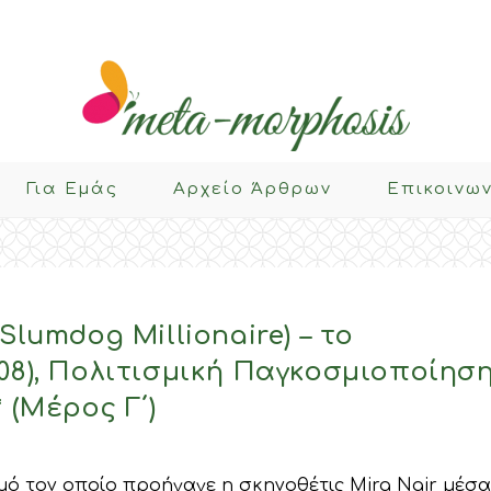
Για Eμάς
Αρχείο Άρθρων
Επικοινω
Slumdog Millionaire) – το
08), Πολιτισμική Παγκοσμιοποίηση
 (Μέρος Γ΄)
ό τον οποίο προήγαγε η σκηνοθέτις Mira Nair μέσα