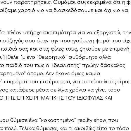
άνουν παρατηρήσεις. Θυμάμαι συγκεκριμένα ότι η φ
ίζαμε χαρτιά για να διασκεδάσουμε και όχι για να
ότι πλέον υπήρχε σκοπιμότητα για να εξοργιστώ, τη
 ο σύζηγός σου όταν την προηγούμενη φορά που είχ
παιδιά σας και στις φίλες τους, ζητούσε με επιμονή
. Ήθελε, ΄μ΄ένα “θεωρητικά” αυθόρμητο αλλά
στα παιδιά του πως ο “ιδεαλιστής” πρώην δάσκαλός
αρτημένο” άτομο. Δεν έκανε όμως καμία
 ευημέρια του πατέρα μου, για το πόσο λιτός είμαι
ίνος κατάφερε μέσα σε λίγα χρόνια να γίνει τόσο
 ΤΗΣ ΕΠΙΧΕΙΡΗΜΑΤΙΚΗΣ ΤΟΥ ΙΔΙΟΦΥΙΑΣ ΚΑΙ
ου θύμισε ένα “κακοστημένο” reality show, που
α πολύ. Τελικά θύμωσα, και τι ακριβώς είπα το τόσο