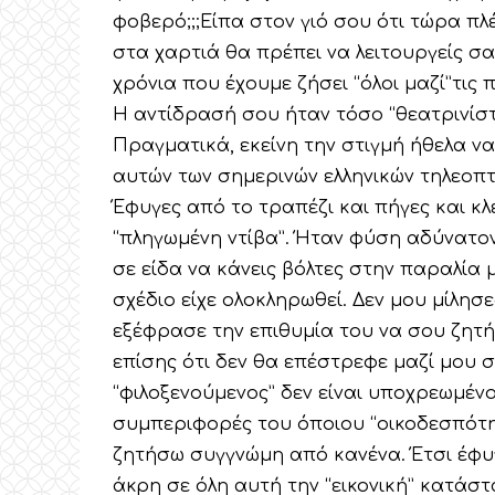
φοβερό;;;Είπα στον γιό σου ότι τώρα πλέ
στα χαρτιά θα πρέπει να λειτουργείς σα
χρόνια που έχουμε ζήσει “όλοι μαζί”τις 
Η αντίδρασή σου ήταν τόσο “θεατρινίσ
Πραγματικά, εκείνη την στιγμή ήθελα να
αυτών των σημερινών ελληνικών τηλεοπτ
Έφυγες από το τραπέζι και πήγες και 
“πληγωμένη ντίβα”. Ήταν φύση αδύνατον
σε είδα να κάνεις βόλτες στην παραλία μ
σχέδιο είχε ολοκληρωθεί. Δεν μου μίλησε
εξέφρασε την επιθυμία του να σου ζητήσ
επίσης ότι δεν θα επέστρεφε μαζί μου 
“φιλοξενούμενος” δεν είναι υποχρεωμένο
συμπεριφορές του όποιου “οικοδεσπότη”
ζητήσω συγγνώμη από κανένα. Έτσι έφυγ
άκρη σε όλη αυτή την “εικονική” κατάστ