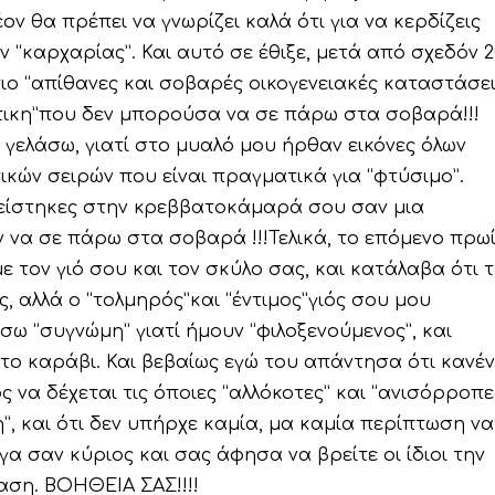
ον θα πρέπει να γνωρίζει καλά ότι για να κερδίζεις
ν “καρχαρίας”. Και αυτό σε έθιξε, μετά από σχεδόν 2
πιο “απίθανες και σοβαρές οικογενειακές καταστάσει
τικη”που δεν μπορούσα να σε πάρω στα σοβαρά!!!
 γελάσω, γιατί στο μυαλό μου ήρθαν εικόνες όλων
ικών σειρών που είναι πραγματικά για “φτύσιμο”.
κλείστηκες στην κρεββατοκάμαρά σου σαν μια
 να σε πάρω στα σοβαρά !!!Τελικά, το επόμενο πρω
ε τον γιό σου και τον σκύλο σας, και κατάλαβα ότι 
ς, αλλά ο “τολμηρός”και “έντιμος”γιός σου μου
ω “συγνώμη” γιατί ήμουν “φιλοξενούμενος”, και
στο καράβι. Και βεβαίως εγώ του απάντησα ότι κανέ
ς να δέχεται τις όποιες “αλλόκοτες” και “ανισόρροπε
, και ότι δεν υπήρχε καμία, μα καμία περίπτωση να
α σαν κύριος και σας άφησα να βρείτε οι ίδιοι την
αση. ΒΟΗΘΕΙΑ ΣΑΣ!!!!