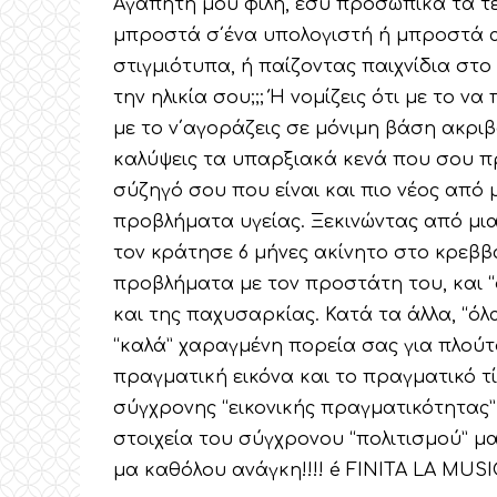
Αγαπητή μου φίλη, εσύ προσωπικά τα τε
μπροστά σ΄ένα υπολογιστή ή μπροστά α
στιγμιότυπα, ή παίζοντας παιχνίδια στο I
την ηλικία σου;;; Ή νομίζεις ότι με το 
με το ν΄αγοράζεις σε μόνιμη βάση ακριβ
καλύψεις τα υπαρξιακά κενά που σου πρ
σύζηγό σου που είναι και πιο νέος από μ
προβλήματα υγείας. Ξεκινώντας από μια
τον κράτησε 6 μήνες ακίνητο στο κρεββά
προβλήματα με τον προστάτη του, και 
και της παχυσαρκίας. Κατά τα άλλα, “όλ
“καλά” χαραγμένη πορεία σας για πλούτοι
πραγματική εικόνα και το πραγματικό τί
σύγχρονης “εικονικής πραγματικότητας”
στοιχεία του σύγχρονου “πολιτισμού” μας
μα καθόλου ανάγκη!!!! é FINITA LA MUSI