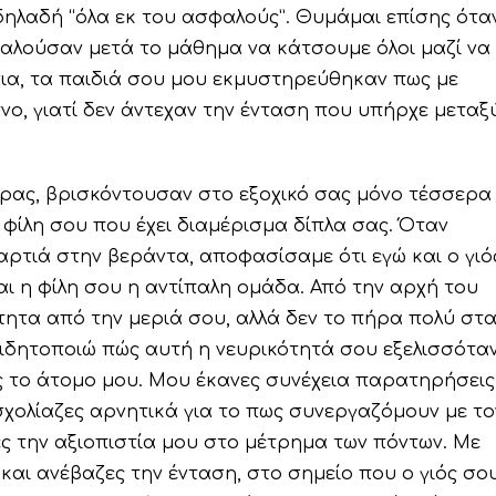
-δηλαδή “όλα εκ του ασφαλούς”. Θυμάμαι επίσης ότα
καλούσαν μετά το μάθημα να κάτσουμε όλοι μαζί να
ια, τα παιδιά σου μου εκμυστηρεύθηκαν πως με
πνο, γιατί δεν άντεχαν την ένταση που υπήρχε μεταξ
μέρας, βρισκόντουσαν στο εξοχικό σας μόνο τέσσερα
η φίλη σου που έχει διαμέρισμα δίπλα σας. Όταν
ρτιά στην βεράντα, αποφασίσαμε ότι εγώ και ο γιό
αι η φίλη σου η αντίπαλη ομάδα. Από την αρχή του
ότητα από την μεριά σου, αλλά δεν το πήρα πολύ στ
ιδητοποιώ πώς αυτή η νευρικότητά σου εξελισσότα
ς το άτομο μου. Μου έκανες συνέχεια παρατηρήσεις
σχολίαζες αρνητικά για το πως συνεργαζόμουν με το
ες την αξιοπιστία μου στο μέτρημα των πόντων. Με
και ανέβαζες την ένταση, στο σημείο που ο γιός σο