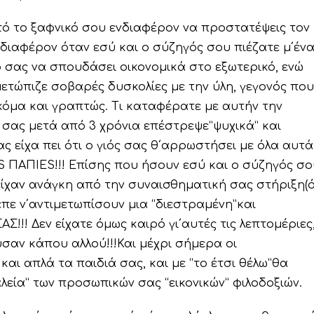
τό το ξαφνικό σου ενδιαφέρον να προστατέψεις τον
νδιαφέρον όταν εσύ και ο σύζηγός σου πιέζατε μ΄έν
 σας να σπουδάσει οικονομικά στο εξωτερικό, ενώ
μετώπιζε σοβαρές δυσκολίες με την ύλη, γεγονός που
ακόμα και γραπτώς. Τι καταφέρατε με αυτήν την
 σας μετά από 3 χρόνια επέστρεψε”ψυχικά” και
ς είχα πει ότι ο γιός σας θ΄αρρωστήσει με όλα αυτά
S ΠΑΠΙΕS!!! Επίσης που ήσουν εσύ και ο σύζηγός σο
είχαν ανάγκη από την συναισθηματική σας στήριξη(ό
επε ν΄αντιμετωπίσουν μια “διεστραμένη”και
!!! Δεν είχατε όμως καιρό γι΄αυτές τις λεπτομέριες
υσαν κάπου αλλού!!!Και μέχρι σήμερα οι
και απλά τα παιδιά σας, και με “το έτσι θέλω”θα
λεία” των προσωπικών σας “εικονικών” φιλοδοξιών.