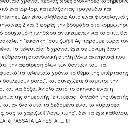
λευταία χρόνια, περνάς ώρες ολόκληρες καθημερινά
πό ένα lap-top, κατεβάζοντας τραγούδια και
nternet. Δεν είναι αλήθεια;;; Αυτό είναι φυσιολογικό 
να πηγαίνεις 2 και 3 φορές την βδομάδα στο κομμωτήρι
ό ρουχισμό ή πληθώρα αντικειμένων για το σπίτι θα
οκαλεί η “εικονική “σου ζωή!!! Ας πάρουμε τώρα το
ένα. Τα τελευταία 15 χρόνια, έχει σε μόνιμη βάση
 εύθραστη σπονδυλική στήλη (λόγω ακινησίας) που
τι, την αφαίρεση όλων των δοντιών του, τα
“φυσικά”τα τελευταία χρόνια το θέμα της υπέρταση
α δουλεύουν ρολόι”, και συνεχίζετε άκαμπτοι την
 και για δόξα. Άν όλο αυτό το σκηνικό είναι η
μημα της σημερινής “επιτυχίας”, δηλαδή της ιδεατή
, και αν όλα αυτά τα δεδομένα είναι τα κυρίαρχα
, σας τα χαρίζω!!!”Λόγω τιμής”, δεν τα έχω καθόλου,
CA, é PASSATA LA FESTA…… !!!