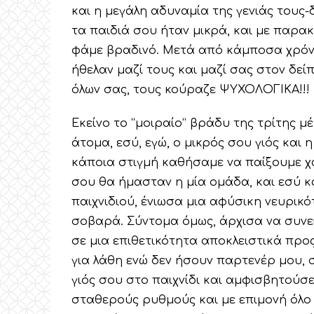
και η μεγάλη αδυναμία της γενιάς τους
τα παιδιά σου ήταν μικρά, και με παρα
φάμε βραδινό. Μετά από κάμποσα χρόν
ήθελαν μαζί τους και μαζί σας στον δεί
όλων σας, τους κούραζε ΨΥΧΟΛΟΓΙΚΑ!!!
Εκείνο το “μοιραίο” βράδυ της τρίτης 
άτομα, εσύ, εγώ, ο μικρός σου γιός και 
κάποια στιγμή καθήσαμε να παίξουμε χα
σου θα ήμασταν η μία ομάδα, και εσύ κ
παιχνιδιού, ένιωσα μια αφύσικη νευρικ
σοβαρά. Σύντομα όμως, άρχισα να συνε
σε μια επιθετικότητα αποκλειστικά προ
για λάθη ενώ δεν ήσουν παρτενέρ μου, 
γιός σου στο παιχνίδι και αμφισβητούσ
σταθερούς ρυθμούς και με επιμονή όλο 