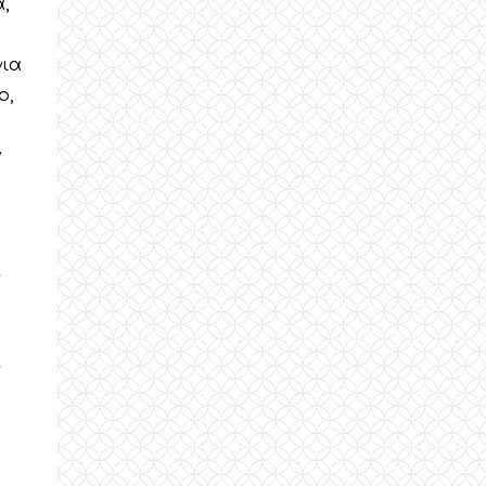
,
για
ο,
ν
ς
ς