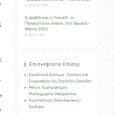
ν
14 ΙΟΥΝΙΟΥ, 2025
Ο Δαβίδ και ο Γολιάθ – οι
Παλαιστίνιοι έναντι στο Ισραήλ –
ύ
Mάιος 2025
30 ΜΑΪΟΥ, 2025
ς
Επισκεφτείτε Επίσης
α
Εικαστικά Δοκίμια – Εικόνες και
ν
Ζωγραφιές του Στράτου Ζαντάλη
Petros Tsampakouris
Photographic Perspective
ν
Κωσταντίνος Βασιλακάκος –
YouTube
υ