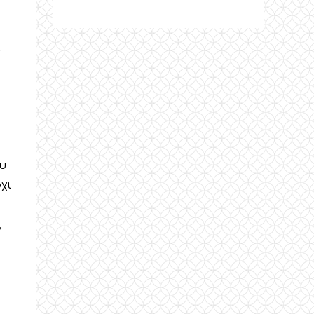
α
υ
χι
,